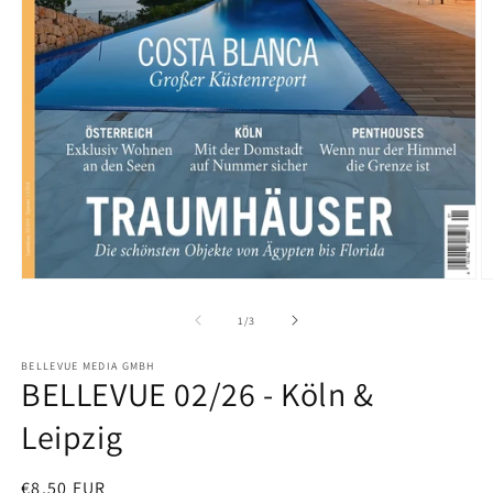
Medien
M
1
2
in
in
von
1
/
3
Modal
M
öffnen
ö
BELLEVUE MEDIA GMBH
BELLEVUE 02/26 - Köln &
Leipzig
Normaler
€8,50 EUR