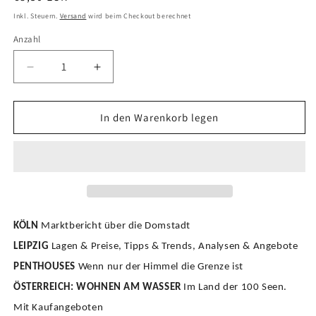
Preis
Inkl. Steuern.
Versand
wird beim Checkout berechnet
Anzahl
Verringern
Erhöhen
Sie
Sie
die
die
Menge
Menge
In den Warenkorb legen
für
für
BELLEVUE
BELLEVUE
02/26
02/26
-
-
Köln
Köln
&amp;
&amp;
Leipzig
Leipzig
KÖLN
Marktbericht über die Domstadt
LEIPZIG
Lagen & Preise, Tipps & Trends, Analysen & Angebote
PENTHOUSES
Wenn nur der Himmel die Grenze ist
ÖSTERREICH: WOHNEN AM WASSER
Im Land der 100 Seen.
Mit Kaufangeboten