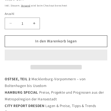
Preis
Inkl. Steuern.
Versand
wird beim Checkout berechnet
Anzahl
Verringern
Erhöhen
Sie
Sie
die
die
Menge
Menge
In den Warenkorb legen
für
für
BELLEVUE
BELLEVUE
04/22
04/22
-
-
Hamburg
Hamburg
&amp;
&amp;
Sylt
Sylt
OSTSEE, TEIL 2
Mecklenburg-Vorpommern – von
Boltenhagen bis Usedom
HAMBURG SPECIAL
Preise, Projekte und Prognosen aus der
Metropolregion der Hansestadt
CITY REPORT DRESDEN
Lagen & Preise, Tipps & Trends