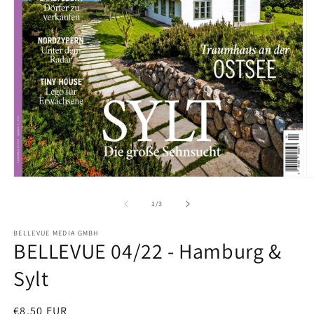
Medien
M
1
2
in
in
von
1
/
3
Modal
M
öffnen
ö
BELLEVUE MEDIA GMBH
BELLEVUE 04/22 - Hamburg &
Sylt
Normaler
€8,50 EUR