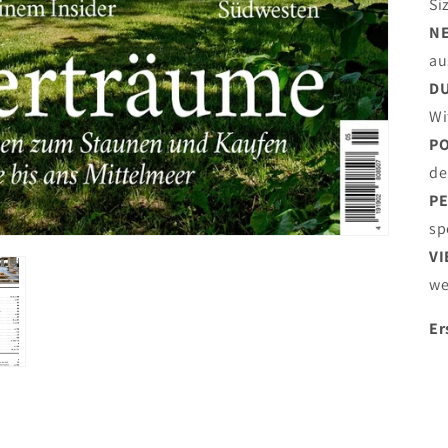
Si
N
au
DU
Wi
P
de
PE
sp
VI
we
Er