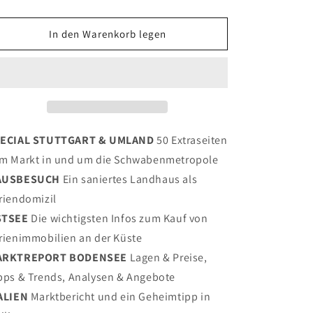
Sie
Sie
die
die
Menge
Menge
In den Warenkorb legen
für
für
BELLEVUE
BELLEVUE
05/23
05/23
-
-
Stuttgart
Stuttgart
&amp;
&amp;
Umland
Umland
ECIAL STUTTGART & UMLAND
50 Extraseiten
m Markt in und um die Schwabenmetropole
AUSBESUCH
Ein saniertes Landhaus als
riendomizil
STSEE
Die wichtigsten Infos zum Kauf von
rienimmobilien an der Küste
ARKTREPORT BODENSEE
Lagen & Preise,
pps & Trends, Analysen & Angebote
ALIEN
Marktbericht und ein Geheimtipp in