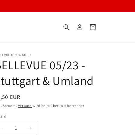
Einloggen
Warenkorb
LLEVUE MEDIA GMBH
ELLEVUE 05/23 -
tuttgart & Umland
ormaler
8,50 EUR
eis
l. Steuern.
Versand
wird beim Checkout berechnet
zahl
Verringern
Erhöhen