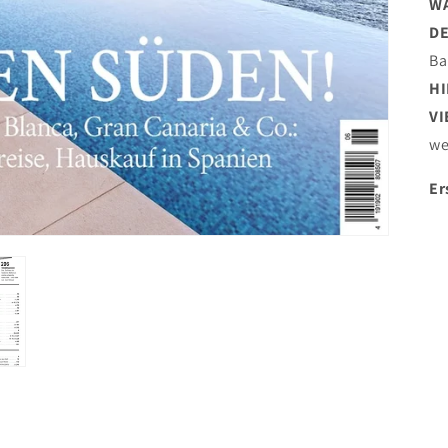
WA
D
Ba
H
VI
we
Er