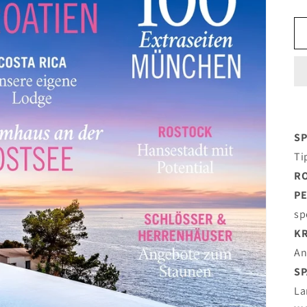
SP
Ti
R
PE
sp
K
An
SP
La