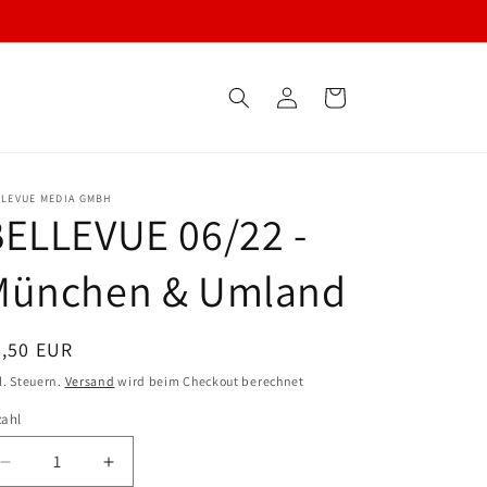
Einloggen
Warenkorb
LLEVUE MEDIA GMBH
ELLEVUE 06/22 -
München & Umland
ormaler
8,50 EUR
eis
l. Steuern.
Versand
wird beim Checkout berechnet
zahl
Verringern
Erhöhen