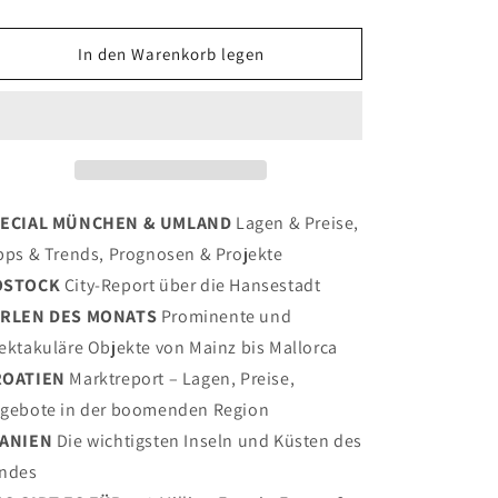
Sie
Sie
die
die
Menge
Menge
In den Warenkorb legen
für
für
BELLEVUE
BELLEVUE
06/22
06/22
-
-
München
München
&amp;
&amp;
Umland
Umland
ECIAL MÜNCHEN & UMLAND
Lagen & Preise,
pps & Trends, Prognosen & Projekte
OSTOCK
City-Report über die Hansestadt
RLEN DES MONATS
Prominente und
ektakuläre Objekte von Mainz bis Mallorca
ROATIEN
Marktreport – Lagen, Preise,
gebote in der boomenden Region
ANIEN
Die wichtigsten Inseln und Küsten des
ndes